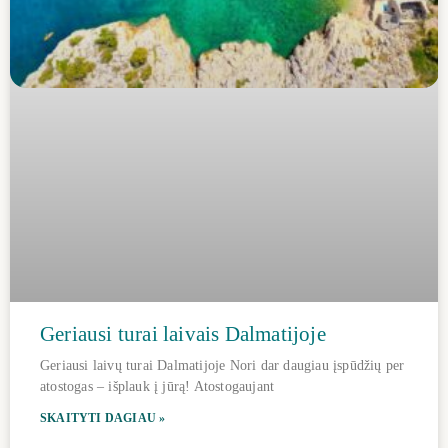
Geriausi turai laivais Dalmatijoje
Geriausi laivų turai Dalmatijoje Nori dar daugiau įspūdžių per
atostogas – išplauk į jūrą! Atostogaujant
SKAITYTI DAGIAU »