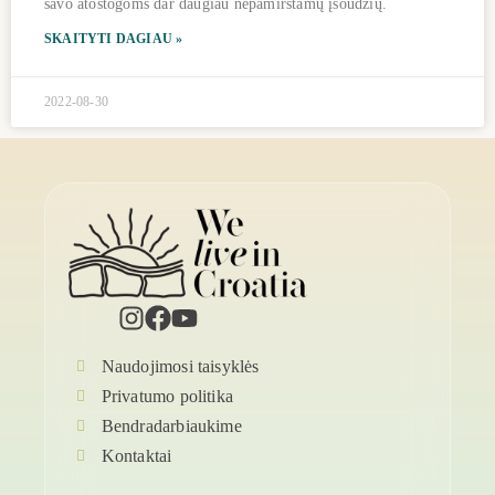
savo atostogoms dar daugiau nepamirštamų įsoūdžių.
SKAITYTI DAGIAU »
2022-08-30
Naudojimosi taisyklės
Privatumo politika
Bendradarbiaukime
Kontaktai