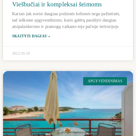
Viešbučiai ir kompleksai šeimoms
Kartais juk norisi daugiau poilsinės kelionės negu pažintinės,
tad ieškome apgyvendinimo, kuris galėtų pasiūlyti daugiau
atsipalaidavimo ir pramogų vaikams toje pačioje teritorijoje.
SKAITYTI DAGIAU »
2022-10-10
APGYVENDINIMAS