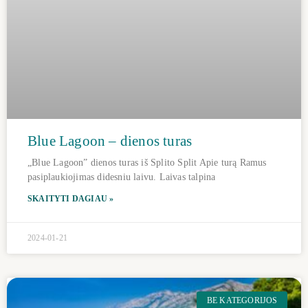
Blue Lagoon – dienos turas
„Blue Lagoon” dienos turas iš Splito Split Apie turą Ramus
pasiplaukiojimas didesniu laivu. Laivas talpina
SKAITYTI DAGIAU »
2024-01-21
BE KATEGORIJOS