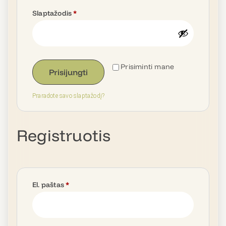
Slaptažodis
*
Prisiminti mane
Prisijungti
Praradote savo slaptažodį?
Registruotis
El. paštas
*