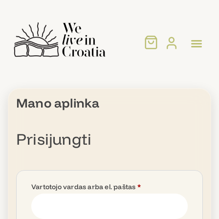
Kaip atvykti į 
Mano aplinka
Prisijungti
Vartotojo vardas arba el. paštas
*